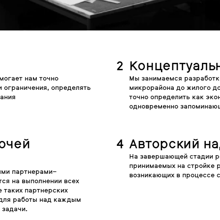
2
Концептуаль
могает нам точно
Мы занимаемся разработко
и ограничения, определять
микрорайона до жилого д
вания
точно определить как эко
одновременно запоминающ
бочей
4
Авторский на
На завершающей стадии р
принимаемых на стройке 
ыми партнерами–
возникающих в процессе с
ся на выполнении всех
 таких партнерских
для работы над каждым
 задачи.