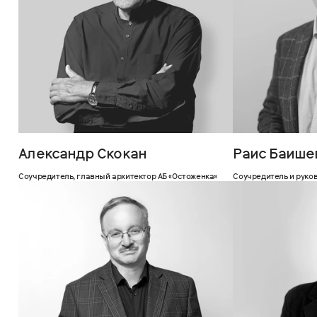
Александр Скокан
Раис Баише
Соучредитель, главный архитектор АБ «Остоженка»
Соучредитель и руко